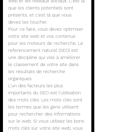
web et les réseaux sociaux. C'est là 
que les clients potentiels sont 
présents, et c'est là que vous 
devez les toucher.
Pour ce faire, vous devez optimiser 
votre site web et vos contenus 
pour les moteurs de recherche. Le 
referencement naturel (SEO) est 
une discipline qui vise à améliorer 
le classement de votre site dans 
les résultats de recherche 
organiques.
L'un des facteurs les plus 
importants du SEO est l'utilisation 
des mots clés. Les mots clés sont 
les termes que les gens utilisent 
pour rechercher des informations 
sur le web. Si vous utilisez les bons 
mots clés sur votre site web, vous 