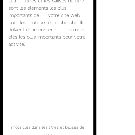
Les      titres et les balises de titre 
sont les éléments les plus 
importants de      votre site web 
pour les moteurs de recherche. Ils 
doivent donc contenir      les mots 
clés les plus importants pour votre 
activité.
mots clés dans les titres et balises de 
titre