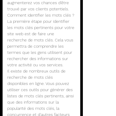
augmenterez vos chances d'être 
trouvé par vos clients potentiels.
Comment identifier les mots clés ?
La première étape pour identifier 
les mots clés pertinents pour votre 
site web est de faire une 
recherche de mots clés. Cela vous 
permettra de comprendre les 
termes que les gens utilisent pour 
rechercher des informations sur 
votre activité ou vos services.
Il existe de nombreux outils de 
recherche de mots clés 
disponibles en ligne. Vous pouvez 
utiliser ces outils pour générer des 
listes de mots clés pertinents, ainsi 
que des informations sur la 
popularité des mots clés, la 
concurrence et d'autres facteurs 