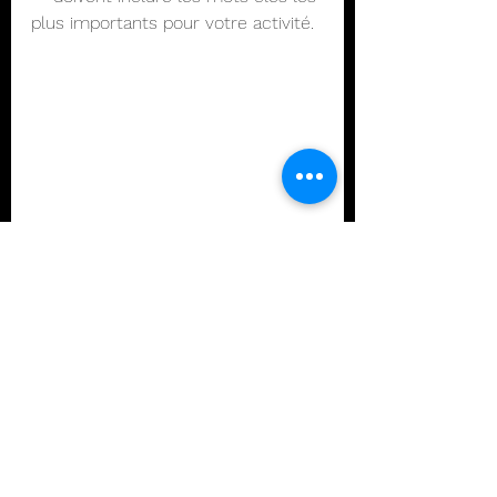
plus importants pour votre activité.
bien qualifier l'url de votre site internet
En conclusion
Les mots clés sont un élément 
essentiel du référencement 
naturel. En identifiant et en utilisant 
les bons mots clés, vous pouvez 