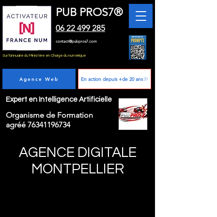
PUB PROS7®
06 22 499 285
contact@pubpros7.com
Sur l'annuaire du Ministère en Charge du numérique
Agence Web
En action depuis +de 20 ans
Expert en Intelligence Artificielle
Organisme de Formation
agréé
76341196734
AGENCE DIGITALE
MONTPELLIER