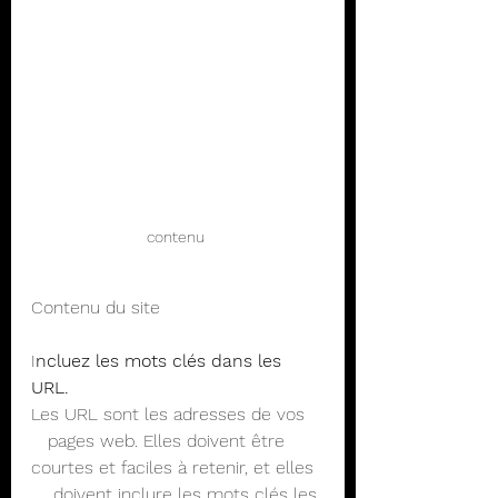
contenu 
Contenu du site
I
ncluez les mots clés dans les 
URL. 
Les URL sont les adresses de vos   
   pages web. Elles doivent être 
courtes et faciles à retenir, et elles  
    doivent inclure les mots clés les 