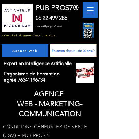
PUB PROS7®
06 22 499 285
contact@pubpros7.com
Sur l'annuaire du Ministère en Charge du numérique
Agence Web
En action depuis +de 20 ans
Expert en Intelligence Artificielle
Organisme de Formation
agréé
76341196734
AGENCE
WEB - MARKETING-
COMMUNICATION
CONDITIONS GÉNÉRALES DE VENTE
(CGV) – PUB PROS7