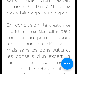
sans l'aide d'un expert 
comme Pub Pros7; N'hésitez 
pas à faire appel à un expert.
En conclusion, la 
création de 
peut 
site internet sur Montpellier 
sembler au premier abord 
facile pour les débutants, 
mais sans les bons outils et 
les conseils d'un expert, la 
tâche peut se révéler 
difficile. Et, sachez qu'il est 
plus difficile et dont plus 
onéreux de modifier un site 
plutôt que d'en construire un 
qui tienne la route . Donc 
n'hésitez pas à faire appel à 
un professionnel car même 