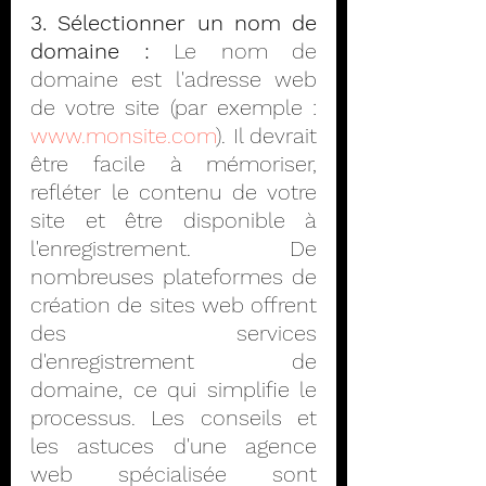
3. Sélectionner un nom de 
domaine :
 Le nom de 
domaine est l'adresse web 
de votre site (par exemple : 
www.monsite.com
). Il devrait 
être facile à mémoriser, 
refléter le contenu de votre 
site et être disponible à 
l'enregistrement. De 
nombreuses plateformes de 
création de sites web offrent 
des services 
d'enregistrement de 
domaine, ce qui simplifie le 
processus. Les conseils et 
les astuces d'une agence 
web spécialisée sont 