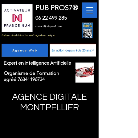
PUB PROS7®
06 22 499 285
contact@pubpros7.com
Sur l'annuaire du Ministère en Charge du numérique
Agence Web
En action depuis +de 20 ans
Expert en Intelligence Artificielle
Organisme de Formation
agréé
76341196734
AGENCE DIGITALE
MONTPELLIER