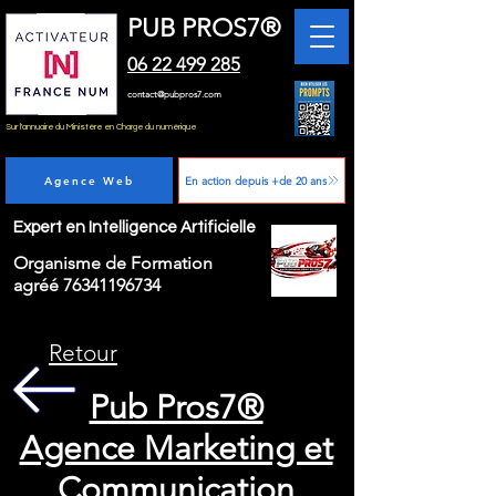
PUB PROS7®
06 22 499 285
contact@pubpros7.com
Sur l'annuaire du Ministère en Charge du numérique
Agence Web
En action depuis +de 20 ans
Expert en Intelligence Artificielle
Organisme de Formation
agréé
76341196734
Retour
Pub Pros7®
Agence Marketing et
Communication