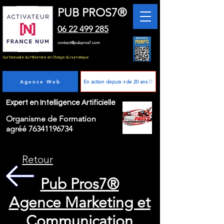
PUB PROS7®
06 22 499 285
contact@pubpros7.com
Sur l'annuaire du Ministère en Charge du numérique
Agence Web
En action depuis +de 20 ans
Expert en Intelligence Artificielle
Organisme de Formation
agréé
76341196734
Retour
Pub Pros7®
Agence Marketing et
Communication