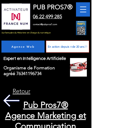
PUB PROS7®
06 22 499 285
contact@pubpros7.com
Sur l'annuaire du Ministère en Charge du numérique
Agence Web
En action depuis +de 20 ans
Expert en Intelligence Artificielle
Organisme de Formation
agréé
76341196734
Retour
Pub Pros7®
Agence Marketing et
Communication