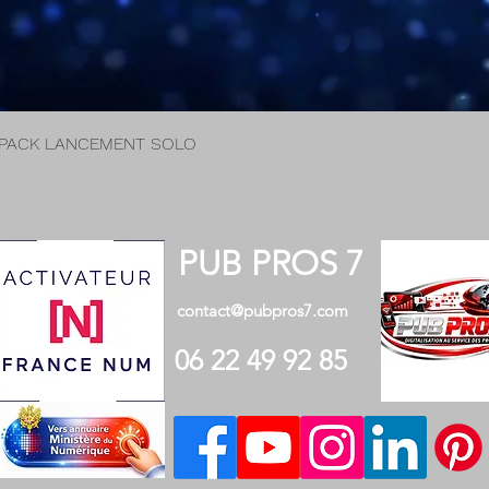
 - PACK LANCEMENT SOLO
PUB PROS 7
contact@pubpros7.com
06 22 49 92 85