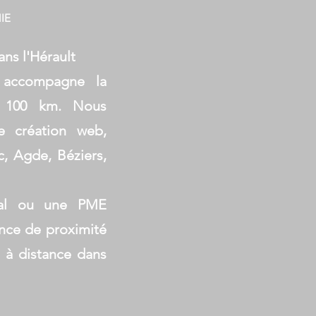
IE
ns l'Hérault
 accompagne la
e 100 km. Nous
e création web,
c, Agde, Béziers,
cal ou une PME
ence de proximité
e à distance dans