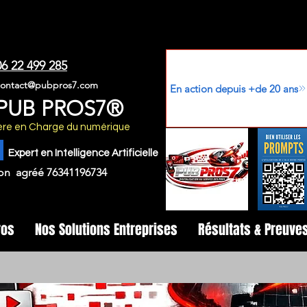
06 22 499 285
contact@pubpros7.com
En action depuis +de 20 ans
PUB PROS7®
stère en Charge du numérique
Expert en Intelligence Artificielle
on agréé 76341196734
ros
Nos Solutions Entreprises
Résultats & Preuve