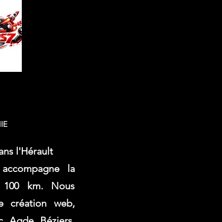
IE
ns l'Hérault
 accompagne la
e 100 km. Nous
e création web,
c, Agde, Béziers,