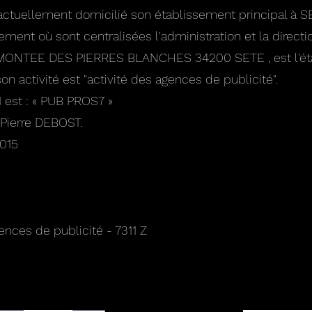
actuellement domicilié son établissement principal à S
ssement où sont centralisées l'administration et la directi
25 MONTEE DES PIERRES BLANCHES 34200 SETE , est l'ét
on activité est "activité des agences de publicité".
 est : « PUB PROS7 »
 Pierre DEBOST.
015
ences de publicité - 7311 Z