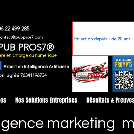
06 22 499 285
contact@pubpros7.com
En action depuis +de 20 ans
PUB PROS7®
stère en Charge du numérique
Expert en Intelligence Artificielle
on agréé 76341196734
ros
Nos Solutions Entreprises
Résultats & Preuve
agence marketing mo