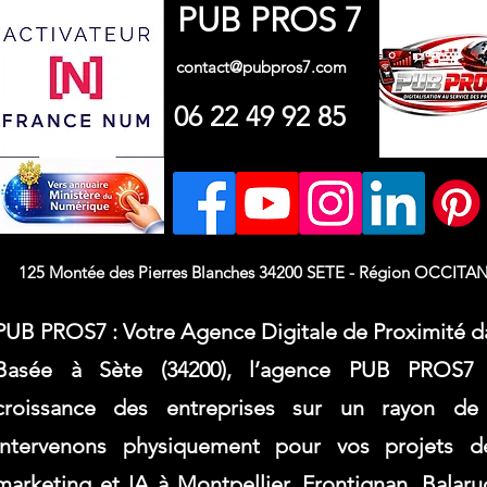
PUB PROS 7
contact@pubpros7.com
06 22 49 92 85
125 Montée des Pierres Blanches 34200 SETE - Région OCCITAN
PUB PROS7 : Votre Agence Digitale de Proximité da
Basée à Sète (34200), l’agence PUB PROS7
croissance des entreprises sur un rayon d
intervenons physiquement pour vos projets d
marketing et IA à Montpellier, Frontignan, Balaru