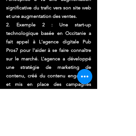
significative du trafic vers son site web
et une augmentation des ventes.
2. Exemple 2 : Une start-up
technologique basée en Occitanie a
fait appel à L'agence digitale Pub
Pros7 pour l’aider à se faire connaître
sur le marché. L’agence a développé
une stratégie de marketing de
contenu, créé du contenu engageant
et mis en place des campagnes
publicitaires en ligne ciblées. Résultat :
la start-up a réussi à attirer l’attention
des investisseurs et à obtenir des
financements pour développer son
activité.
3. Exemple 3 : Une entreprise de