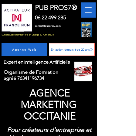
PUB PROS7®
06 22 499 285
contact@pubpros7.com
Sur l'annuaire du Ministère en Charge du numérique
Agence Web
En action depuis +de 20 ans
Expert en Intelligence Artificielle
Organisme de Formation
agréé
76341196734
AGENCE
MARKETING
OCCITANIE
Pour créateurs d'entreprise et