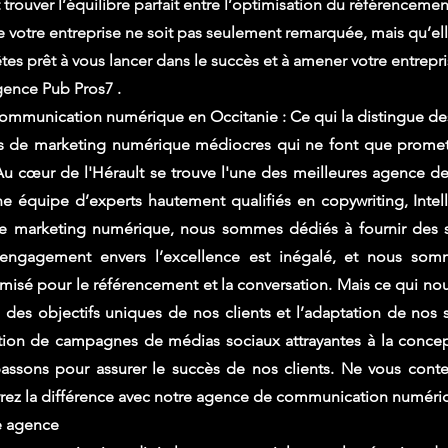
ouver l’équilibre parfait entre l’optimisation du référencement
ue votre entreprise ne soit pas seulement remarquée, mais qu’e
 êtes prêt à vous lancer dans le succès et à amener votre entrep
gence Pub Pros7 .
ommunication numérique en Occitanie : Ce qui la distingue de
 de marketing numérique médiocres qui ne font que promettr
 Au cœur de l'Hérault se trouve l'une des meilleures agence
e équipe d’experts hautement qualifiés en copywriting, Intelli
de marketing numérique, nous sommes dédiés à fournir des s
e engagement envers l’excellence est inégalé, et nous som
timisé pour le référencement et la conversation. Mais ce qui nou
es objectifs uniques de nos clients et l’adaptation de nos s
ation de campagnes de médias sociaux attrayantes à la conce
passons pour assurer le succès de nos clients. Ne vous con
vrez la différence avec notre agence de communication numéri
e agence