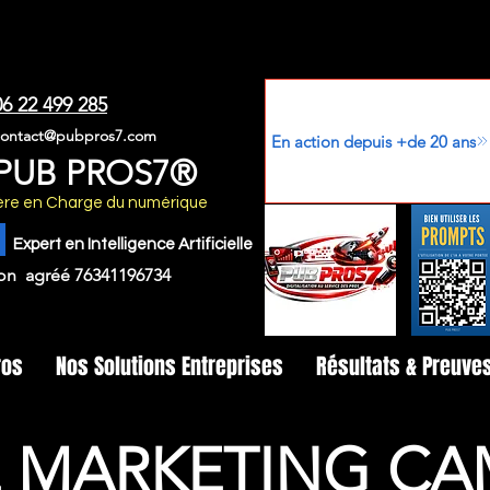
06 22 499 285
contact@pubpros7.com
En action depuis +de 20 ans
PUB PROS7®
stère en Charge du numérique
Expert en Intelligence Artificielle
on agréé 76341196734
ros
Nos Solutions Entreprises
Résultats & Preuve
 MARKETING C