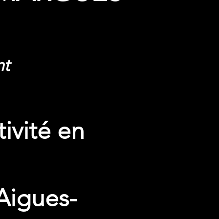
nt
ivité en
 Aigues-